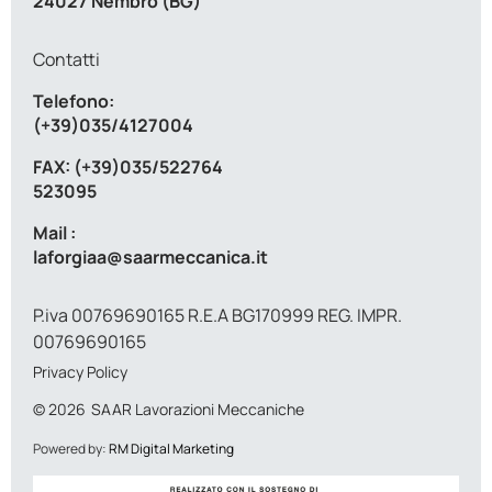
24027 Nembro (BG)
Contatti
Telefono:
(+39)035/4127004
FAX: (+39)035/522764
523095
Mail :
laforgiaa@saarmeccanica.it
P.iva 00769690165 R.E.A BG170999 REG. IMPR.
00769690165
Privacy Policy
© 2026
SAAR Lavorazioni Meccaniche
Powered by:
RM Digital Marketing